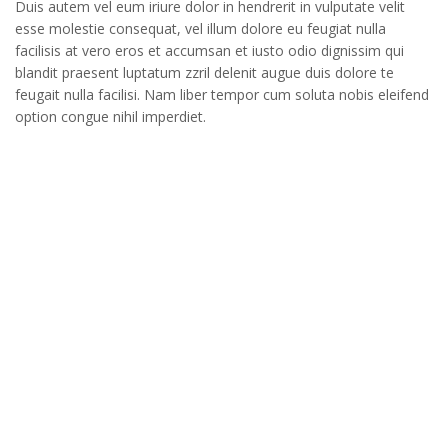
Duis autem vel eum iriure dolor in hendrerit in vulputate velit
esse molestie consequat, vel illum dolore eu feugiat nulla
facilisis at vero eros et accumsan et iusto odio dignissim qui
blandit praesent luptatum zzril delenit augue duis dolore te
feugait nulla facilisi. Nam liber tempor cum soluta nobis eleifend
option congue nihil imperdiet.
Accordion Style
How we can help you?
This is Photoshop’s version of Lorem Ipsum. Proin
gravida nibh vel velit auctor aliquet.
Aenean sollicitudin, lorem quis bibendum auctor, nisi elit
consequat ipsum, nec sagittis sem nibh id elit.
Duis sed odio sit amet nibh vulputate cursus a sit amet