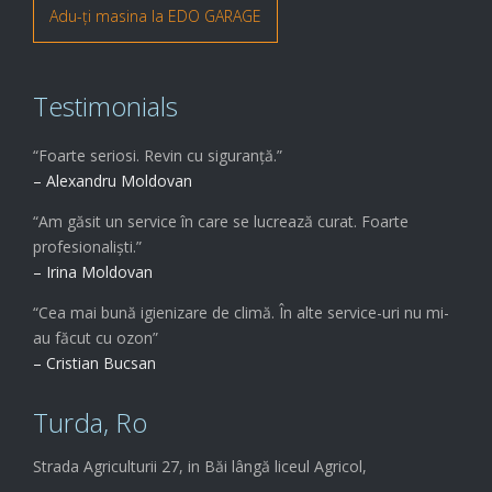
Adu-ți masina la EDO GARAGE
Testimonials
“Foarte seriosi. Revin cu siguranță.”
– Alexandru Moldovan
“Am găsit un service în care se lucrează curat. Foarte
profesionaliști.”
– Irina Moldovan
“Cea mai bună igienizare de climă. În alte service-uri nu mi-
au făcut cu ozon”
– Cristian Bucsan
Turda, Ro
Strada Agriculturii 27, in Băi lângă liceul Agricol,