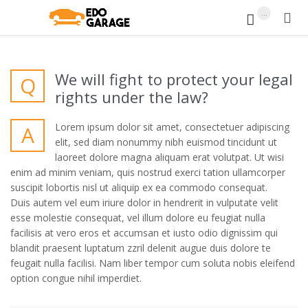
...


We will fight to protect your legal
Q
rights under the law?
Lorem ipsum dolor sit amet, consectetuer adipiscing
A
elit, sed diam nonummy nibh euismod tincidunt ut
laoreet dolore magna aliquam erat volutpat. Ut wisi
enim ad minim veniam, quis nostrud exerci tation ullamcorper
suscipit lobortis nisl ut aliquip ex ea commodo consequat.
Duis autem vel eum iriure dolor in hendrerit in vulputate velit
esse molestie consequat, vel illum dolore eu feugiat nulla
facilisis at vero eros et accumsan et iusto odio dignissim qui
blandit praesent luptatum zzril delenit augue duis dolore te
feugait nulla facilisi. Nam liber tempor cum soluta nobis eleifend
option congue nihil imperdiet.
burberry outlet
borse burberry
burberry outlet
burberry outlet