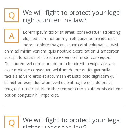
online
burberry sito ufficiale
polo Burberry Pas Cher
burberry pas
cher
borse chanel outlet
borse chanel
borse hermes birkin
borse
We will fight to protect your legal
Q
hermes kelly
Louboutin Outlet Italia
Scarpe Christian Louboutin
rights under the law?
Outlet
Lorem ipsum dolor sit amet, consectetuer adipiscing
A
elit, sed diam nonummy nibh euismod tincidunt ut
laoreet dolore magna aliquam erat volutpat. Ut wisi
enim ad minim veniam, quis nostrud exerci tation ullamcorper
suscipit lobortis nisl ut aliquip ex ea commodo consequat.
Duis autem vel eum iriure dolor in hendrerit in vulputate velit
esse molestie consequat, vel illum dolore eu feugiat nulla
facilisis at vero eros et accumsan et iusto odio dignissim qui
blandit praesent luptatum zzril delenit augue duis dolore te
feugait nulla facilisi. Nam liber tempor cum soluta nobis eleifend
option congue nihil imperdiet.
We will fight to protect your legal
Q
rights under the law?