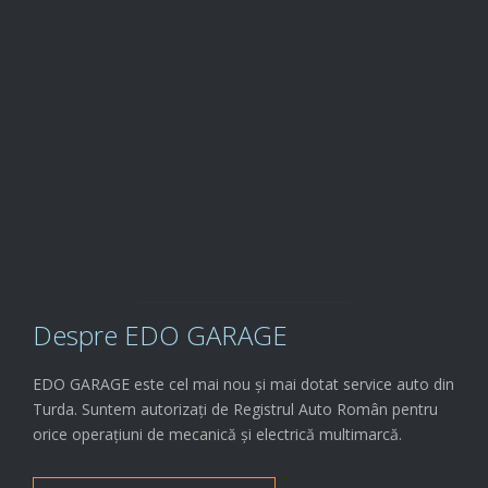
Comenzi service

0722.579.797
Îți oferim diferite

PACHETE
Despre EDO GARAGE
EDO GARAGE este cel mai nou și mai dotat service auto din
Turda. Suntem autorizați de Registrul Auto Român pentru
orice operațiuni de mecanică și electrică multimarcă.