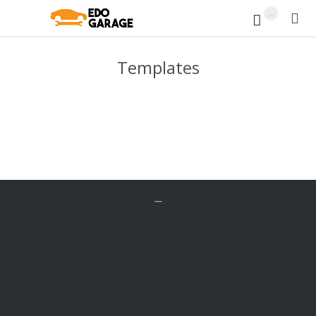
...


Templates


Fă-ți o
PROGRAMARE