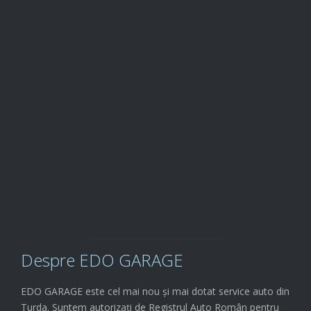
Comenzi service

0722.579.797
Îți oferim diferite

PACHETE
Despre EDO GARAGE
EDO GARAGE este cel mai nou și mai dotat service auto din
Turda. Suntem autorizați de Registrul Auto Român pentru