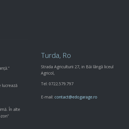
Îți oferim diferite

PACHETE
Turda, Ro
Strada Agriculturii 27, in Băi lângă liceul
anță.”
Agricol,
Tel: 0722.579.797
e lucrează
E-mail:
contact@edogarage.ro
imă. În alte
ozon”