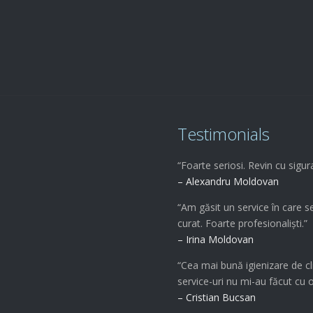
Comenzi service

0722.579.797
Testimonials
“Foarte seriosi. Revin cu sigur
– Alexandru Moldovan
“Am găsit un service în care s
curat. Foarte profesionaliști.”
– Irina Moldovan
“Cea mai bună igienizare de cl
service-uri nu mi-au făcut cu 
– Cristian Bucsan