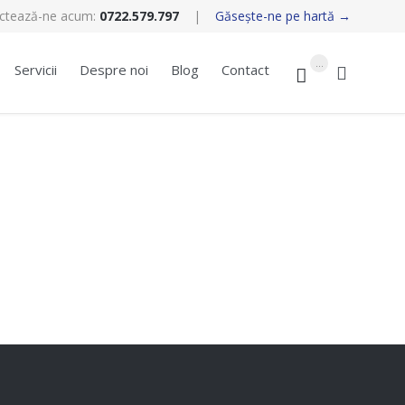
ctează-ne acum:
0722.579.797
|
Găseşte-ne pe hartă →
Skip
...
Servicii
Despre noi
Blog
Contact


to
content