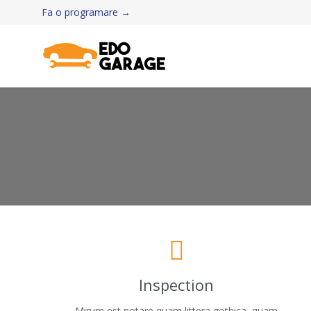
Fa o programare →

Inspection
Mirum est notare quam littera gothica, quam