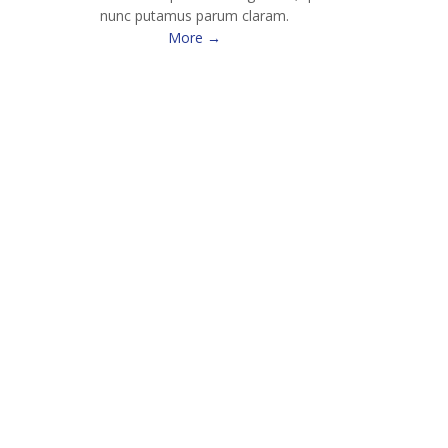
nunc putamus parum claram.
More →
sectetuer adipiscing elit, sed diam nonummy nibh
lore magna aliquam erat volutpat.
is nostrud exerci tation ullamcorper suscipit lobortis