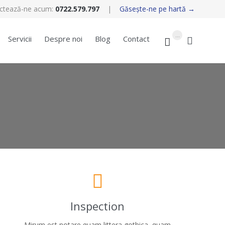
ctează-ne acum:
0722.579.797
|
Găseşte-ne pe hartă →
Skip
...
Servicii
Despre noi
Blog
Contact


to
content

Inspection
Mirum est notare quam littera gothica, quam