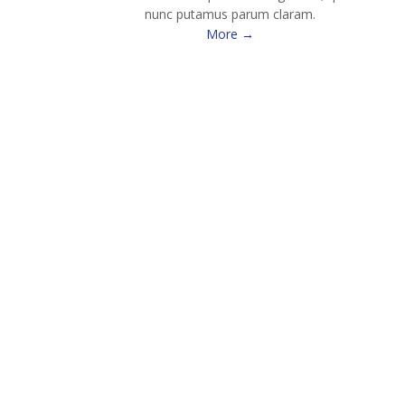
nunc putamus parum claram.
More →
How to Change the Brake Pads