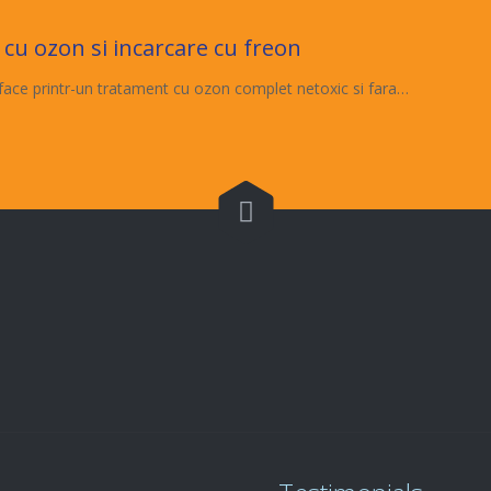
 cu ozon si incarcare cu freon
face printr-un tratament cu ozon complet netoxic si fara…

Comenzi service

0722.579.797