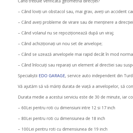
Când trebuie verificată geometria direcției?
– Când loviți un obstacol sau, mai grav, aveți un accident car
– Când aveți probleme de virare sau de menținere a direcției
– Când volanul nu se repoziționează după un viraj;
– Când achiziționați un nou set de anvelope;
– Când se uzează anvelopele mai rapid decât în mod normal
– Când înlocuiți sau reparați un element al directiei sau susp
Specialiștii
EDO GARAGE
, service auto independent din Turda
Vă ajutăm să vă măriți durata de viață a anvelopelor, să con
Durata medie a acestui serviciu este de 30 de minute, iar cos
– 60Lei pentru roti cu dimensiuni intre 12 si 17 inch
– 80Lei pentru roti cu dimensiunea de 18 inch
– 100Lei pentru roti cu dimensiunea de 19 inch