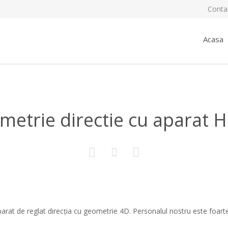
Conta
Acasa
ometrie directie cu aparat



t de reglat direcția cu geometrie 4D. Personalul nostru este foarte b