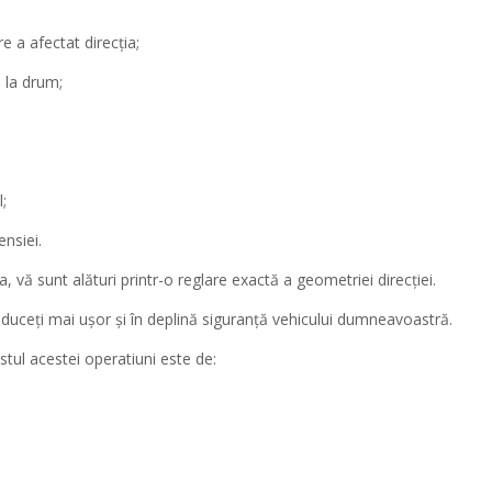
e a afectat direcția;
 la drum;
;
ensiei.
, vă sunt alături printr-o reglare exactă a geometriei direcției.
duceți mai ușor și în deplină siguranță vehicului dumneavoastră.
tul acestei operatiuni este de: