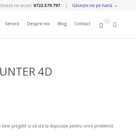
ctează-ne acum:
0722.579.797
|
Găseşte-ne pe hartă →
Skip
...
Servicii
Despre noi
Blog
Contact


to
content
 HUNTER 4D
ine pregătit și vă stă la dispoziție pentru orice problemă.