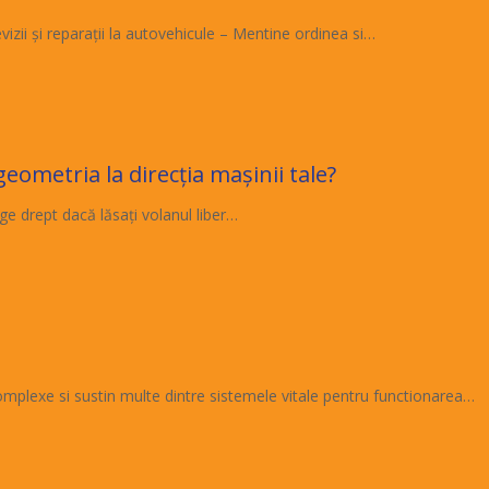
izii şi reparaţii la autovehicule – Mentine ordinea si…
ometria la direcția mașinii tale?
 drept dacă lăsați volanul liber…
 complexe si sustin multe dintre sistemele vitale pentru functionarea…