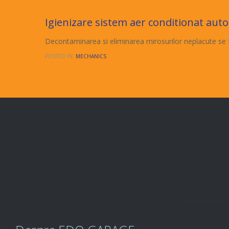
Comments
0
03/06/2015

Igienizare sistem aer conditionat auto
Decontaminarea si eliminarea mirosurilor neplacute se 
POSTED IN:
MECHANICS

Fă-ți o
PROGRAMARE