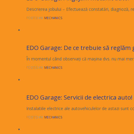
Descrierea jobului – Efectuează constatări, diagnoză, rev
POSTED IN:
MECHANICS
Comments
0
05/04/2016

EDO Garage: De ce trebuie să reglăm ge
În momentul când observați că mașina dvs. nu mai merge
POSTED IN:
MECHANICS
Comments
0
05/01/2016

EDO Garage: Servicii de electrica auto!
Instalatiile electrice ale autovehiculelor de astazi sunt
POSTED IN:
MECHANICS